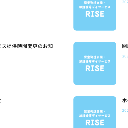
20
ビス提供時間変更のお知
開
20
せ
ホ
20